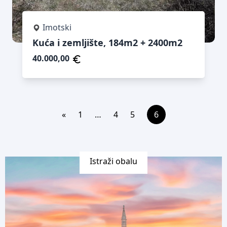
Imotski
Kuća i zemljište, 184m2 + 2400m2
40.000,00
«
1
…
4
5
6
Istraži obalu