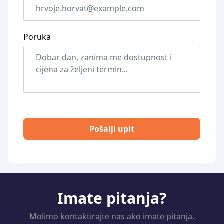
Poruka
Pošalji upit
Imate pitanja?
Molimo kontaktirajte nas ako imate pitanja.