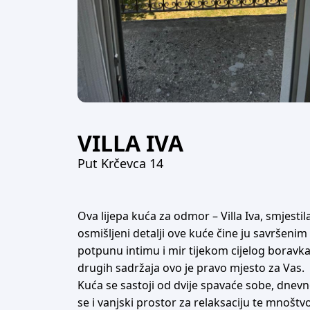
VILLA IVA
Put Krčevca 14
Ova lijepa kuća za odmor – Villa Iva, smjest
osmišljeni detalji ove kuće čine ju savršeni
potpunu intimu i mir tijekom cijelog boravka.
drugih sadržaja ovo je pravo mjesto za Vas.
Kuća se sastoji od dvije spavaće sobe, dnev
se i vanjski prostor za relaksaciju te mnoštv