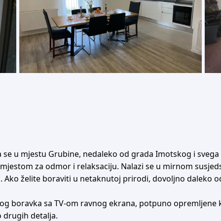
ila se u mjestu Grubine, nedaleko od grada Imotskog i svega 
m mjestom za odmor i relaksaciju. Nalazi se u mirnom susje
 Ako želite boraviti u netaknutoj prirodi, dovoljno daleko od
nog boravka sa TV-om ravnog ekrana, potpuno opremljene ku
o drugih detalja.