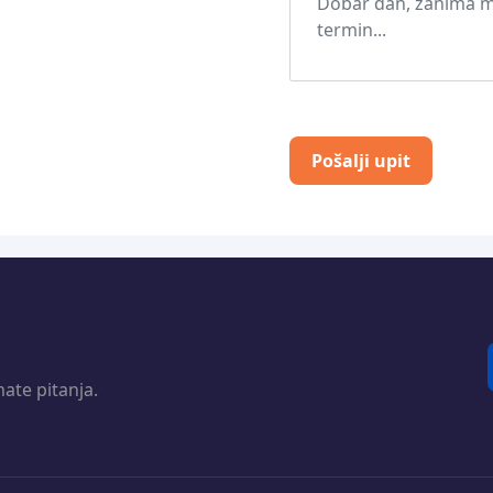
Pošalji upit
ate pitanja.