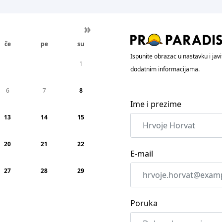
»
če
pe
su
Ispunite obrazac u nastavku i ja
1
dodatnim informacijama.
6
7
8
Ime i prezime
13
14
15
20
21
22
E-mail
27
28
29
Poruka