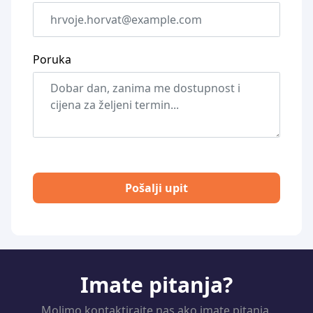
Poruka
Pošalji upit
Imate pitanja?
Molimo kontaktirajte nas ako imate pitanja.