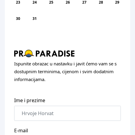
23
24
25
26
27
28
29
30
31
Ispunite obrazac u nastavku i javit ćemo vam se s
dostupnim terminima, cijenom i svim dodatnim
informacijama.
Ime i prezime
E-mail