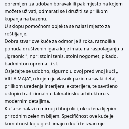
opremljen za udoban boravak ili pak mjesto na kojem
možete uživati, odmarati se i družiti se prilikom
kupanja na bazenu.
U sklopu pomoćnom objekta se nalazi mjesto za
roštiljanje.
Dobra stvar ove kuće za odmor je široka, raznolika
ponuda društvenih igara koje imate na raspolaganju u
„igraonici“, npr: stolni tenis, stolni nogomet, pikado,
badminton oprema…i sl.
Osjećajte se udobno, sigurno u ovoj predivnoj kući „
VILLA MAJA“, u kojem je vlasnik pazio na svaki detalj
prilikom uređenja interijera, eksterijera, te savršeno
uklopio tradicionalnu dalmatinsku arhitekturu s
modernim detaljima.
Kuća se nalazi u mirnoj i tihoj ulici, okružena lijepim
prirodnim zelenim biljem. Specifičnost ove kuće je
komotnost koju gosti imaju u kući te izvan nje.