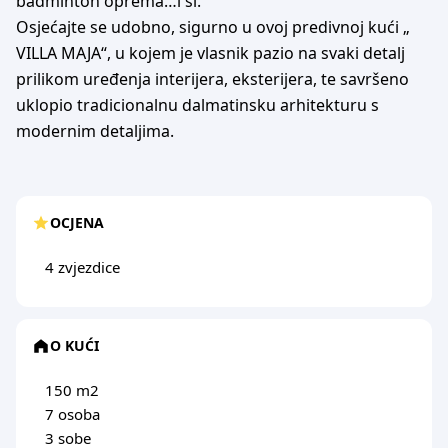
badminton oprema…i sl.
Osjećajte se udobno, sigurno u ovoj predivnoj kući „
VILLA MAJA“, u kojem je vlasnik pazio na svaki detalj
prilikom uređenja interijera, eksterijera, te savršeno
uklopio tradicionalnu dalmatinsku arhitekturu s
modernim detaljima.
OCJENA
4 zvjezdice
O KUĆI
150 m2
7 osoba
3 sobe