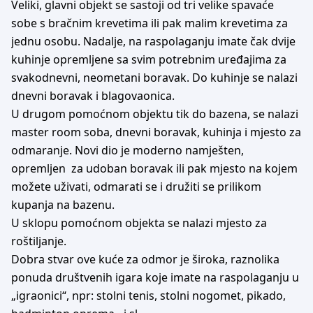
Veliki, glavni objekt se sastoji od tri velike spavaće
sobe s bračnim krevetima ili pak malim krevetima za
jednu osobu. Nadalje, na raspolaganju imate čak dvije
kuhinje opremljene sa svim potrebnim uređajima za
svakodnevni, neometani boravak. Do kuhinje se nalazi
dnevni boravak i blagovaonica.
U drugom pomoćnom objektu tik do bazena, se nalazi
master room soba, dnevni boravak, kuhinja i mjesto za
odmaranje. Novi dio je moderno namješten,
opremljen za udoban boravak ili pak mjesto na kojem
možete uživati, odmarati se i družiti se prilikom
kupanja na bazenu.
U sklopu pomoćnom objekta se nalazi mjesto za
roštiljanje.
Dobra stvar ove kuće za odmor je široka, raznolika
ponuda društvenih igara koje imate na raspolaganju u
„igraonici“, npr: stolni tenis, stolni nogomet, pikado,