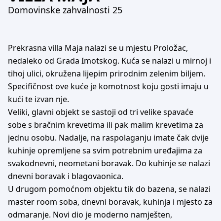
Domovinske zahvalnosti 25
Prekrasna villa Maja nalazi se u mjestu Proložac,
nedaleko od Grada Imotskog. Kuća se nalazi u mirnoj i
tihoj ulici, okružena lijepim prirodnim zelenim biljem.
Specifičnost ove kuće je komotnost koju gosti imaju u
kući te izvan nje.
Veliki, glavni objekt se sastoji od tri velike spavaće
sobe s bračnim krevetima ili pak malim krevetima za
jednu osobu. Nadalje, na raspolaganju imate čak dvije
kuhinje opremljene sa svim potrebnim uređajima za
svakodnevni, neometani boravak. Do kuhinje se nalazi
dnevni boravak i blagovaonica.
U drugom pomoćnom objektu tik do bazena, se nalazi
master room soba, dnevni boravak, kuhinja i mjesto za
odmaranje. Novi dio je moderno namješten,