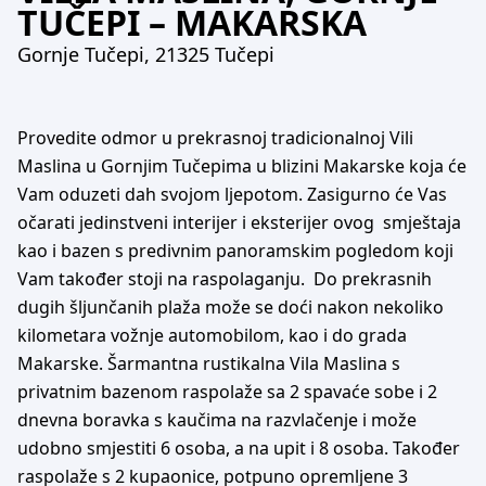
TUČEPI – MAKARSKA
Gornje Tučepi, 21325 Tučepi
Provedite odmor u prekrasnoj tradicionalnoj Vili
Maslina u Gornjim Tučepima u blizini Makarske koja će
Vam oduzeti dah svojom ljepotom. Zasigurno će Vas
očarati jedinstveni interijer i eksterijer ovog smještaja
kao i bazen s predivnim panoramskim pogledom koji
Vam također stoji na raspolaganju. Do prekrasnih
dugih šljunčanih plaža može se doći nakon nekoliko
kilometara vožnje automobilom, kao i do grada
Makarske. Šarmantna rustikalna Vila Maslina s
privatnim bazenom raspolaže sa 2 spavaće sobe i 2
dnevna boravka s kaučima na razvlačenje i može
udobno smjestiti 6 osoba, a na upit i 8 osoba. Također
raspolaže s 2 kupaonice, potpuno opremljene 3