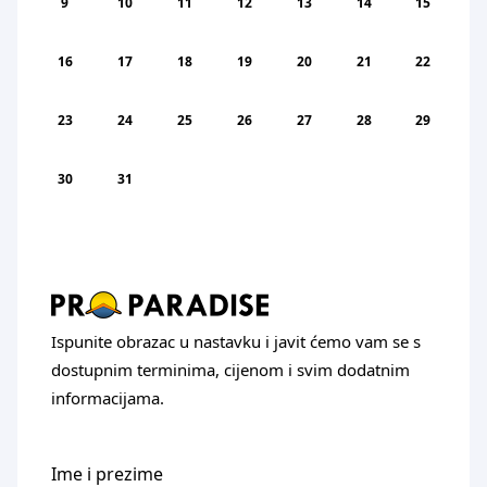
9
10
11
12
13
14
15
16
17
18
19
20
21
22
23
24
25
26
27
28
29
30
31
Ispunite obrazac u nastavku i javit ćemo vam se s
dostupnim terminima, cijenom i svim dodatnim
informacijama.
Ime i prezime