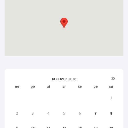
»
KOLOVOZ
2026
ne
po
ut
sr
če
pe
su
1
2
3
4
5
6
7
8