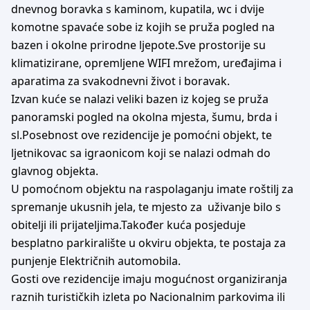
dnevnog boravka s kaminom, kupatila, wc i dvije
komotne spavaće sobe iz kojih se pruža pogled na
bazen i okolne prirodne ljepote.Sve prostorije su
klimatizirane, opremljene WIFI mrežom, uređajima i
aparatima za svakodnevni život i boravak.
Izvan kuće se nalazi veliki bazen iz kojeg se pruža
panoramski pogled na okolna mjesta, šumu, brda i
sl.Posebnost ove rezidencije je pomoćni objekt, te
ljetnikovac sa igraonicom koji se nalazi odmah do
glavnog objekta.
U pomoćnom objektu na raspolaganju imate roštilj za
spremanje ukusnih jela, te mjesto za uživanje bilo s
obitelji ili prijateljima.Također kuća posjeduje
besplatno parkiralište u okviru objekta, te postaja za
punjenje Električnih automobila.
Gosti ove rezidencije imaju mogućnost organiziranja
raznih turističkih izleta po Nacionalnim parkovima ili