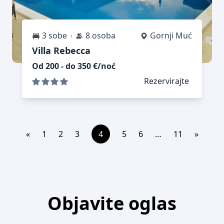
3 sobe
8 osoba
Gornji Muć
Villa Rebecca
Od 200 - do 350 €/noć
Rezervirajte
«
1
2
3
4
5
6
…
11
»
Objavite oglas